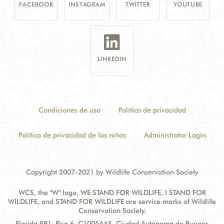
FACEBOOK
INSTAGRAM
TWITTER
YOUTUBE
LINKEDIN
Condiciones de uso
Política de privacidad
Política de privacidad de los niños
Administrator Login
Copyright 2007-2021 by Wildlife Conservation Society
WCS, the "W" logo, WE STAND FOR WILDLIFE, I STAND FOR
WILDLIFE, and STAND FOR WILDLIFE are service marks of Wildlife
Conservation Society.
Contact
Address:
Florida 981, Piso 6, C1005AAS, Ciudad Autónoma de Buenos