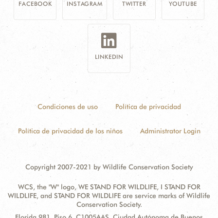
FACEBOOK
INSTAGRAM
TWITTER
YOUTUBE
LINKEDIN
Condiciones de uso
Política de privacidad
Política de privacidad de los niños
Administrator Login
Copyright 2007-2021 by Wildlife Conservation Society
WCS, the "W" logo, WE STAND FOR WILDLIFE, I STAND FOR
WILDLIFE, and STAND FOR WILDLIFE are service marks of Wildlife
Conservation Society.
Contact
Address:
Florida 981, Piso 6, C1005AAS, Ciudad Autónoma de Buenos