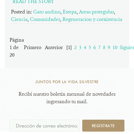
READ THE STORY
Posted in:
Gato andino
,
Estepa
,
Areas protegidas
,
Ciencia
,
Comunidades
,
Regeneracion y coexistencia
Página
1 de
Primero
Anterior
[1]
2
3
4
5
6
7
8
9
10
Siguie
20
JUNTOS POR LA VIDA SILVESTRE
Recibí nuestro boletín mensual de novedades
ingresando tu mail.
REGÍSTRATE