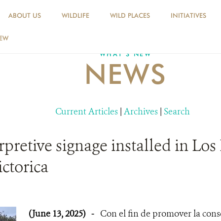
ABOUT US
WILDLIFE
WILD PLACES
INITIATIVES
NEW
WHAT'S NEW
NEWS
Current Articles
|
Archives
|
Search
pretive signage installed in Los
ictorica
(June 13, 2025)
-
Con el fin de promover la con