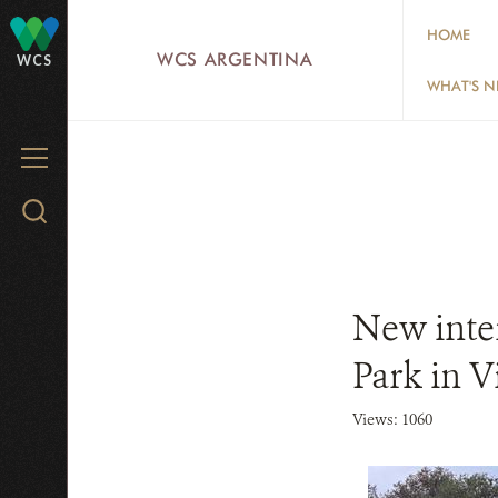
Skip
HOME
to
WCS ARGENTINA
WCS
main
WHAT'S 
content
MENU
Search
WCS.org
New inter
Park in V
Views: 1060