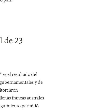
o país.
l de 23
 es el resultado del
s gubernamentales y de
nitorearon
llenas francas australes
seguimiento permitió