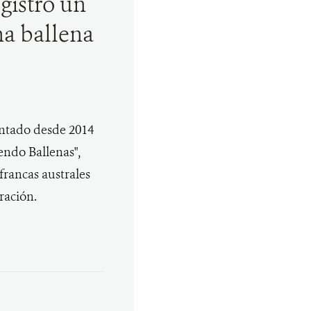
gistró un
na ballena
entado desde 2014
endo Ballenas",
francas australes
ración.