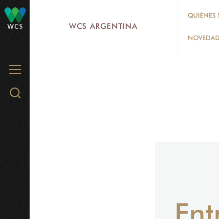
Skip
QUIÉNES
to
WCS ARGENTINA
WCS
main
NOVEDAD
content
MENU
Search
WCS.org
Entr