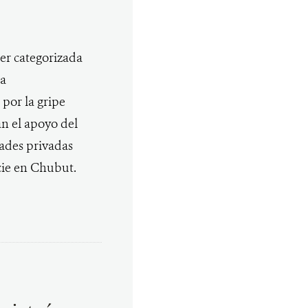
ser categorizada
la
por la gripe
an el apoyo del
ades privadas
ecie en Chubut.