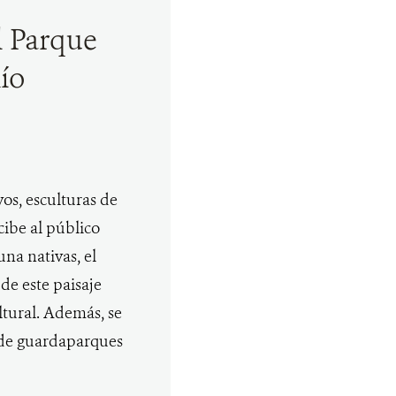
l Parque
ío
os, esculturas de
cibe al público
una nativas, el
 de este paisaje
ltural. Además, se
a de guardaparques