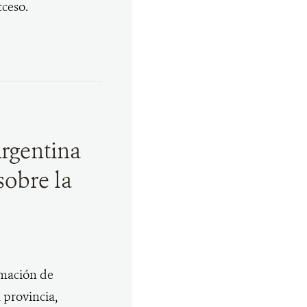
cceso.
Argentina
sobre la
timación de
 provincia,