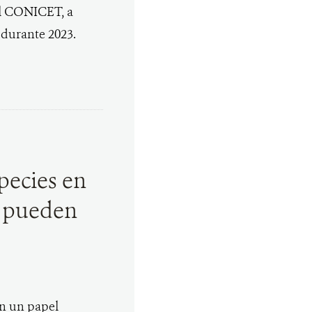
el CONICET, a
s durante 2023.
pecies en
s pueden
n un papel