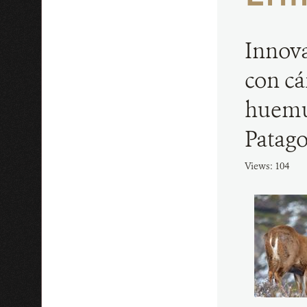
Innova
con cá
huemul
Patago
Views: 104