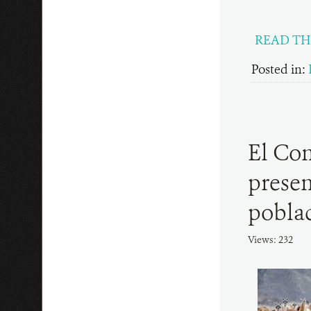
READ TH
Posted in:
El Con
presen
poblac
Views: 232