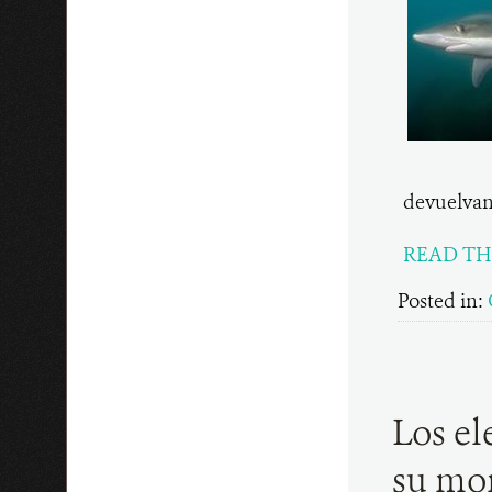
devuelvan
READ TH
Posted in:
Los el
su mon