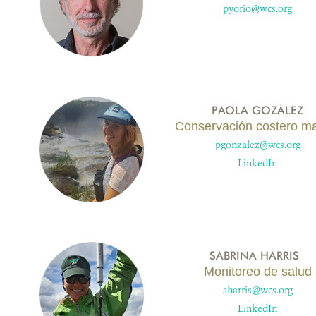
pyorio@wcs.org
PAOLA GOZÁLEZ
Conservación costero ma
pgonzalez@wcs.org
LinkedIn
SABRINA HARRIS
Monitoreo de salud
sharris@wcs.org
LinkedIn