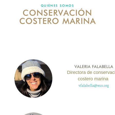
QUIÉNES SOMOS
CONSERVACIÓN
DONA
COSTERO MARINA​
VALERIA FALABELLA
Directora de conservac
costero marina
vfalabella@wcs.org