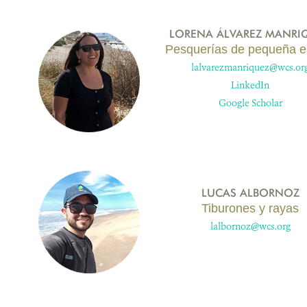
LORENA ÁLVAREZ MANRI
Pesquerías de pequeña e
lalvarezmanriquez@wcs.or
LinkedIn
Google Scholar
LUCAS ALBORNOZ
Tiburones y rayas
lalbornoz@wcs.org