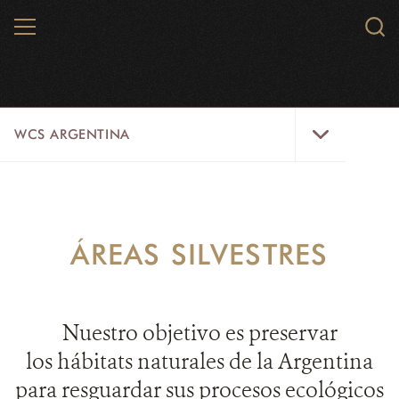
Skip
MENU
Sear
to
WCS.
main
WCS
content
WCS
WCS ARGENTINA
Argentina
Menu
QUIÉNES SOMOS
VIDA SILVESTRE
ÁREAS SILVESTRES
ÁREAS SILVESTRES
INICIATIVAS
Nuestro objetivo es preservar
CONTACTO
los hábitats naturales de la Argentina
para resguardar sus procesos ecológicos
NOVEDADES