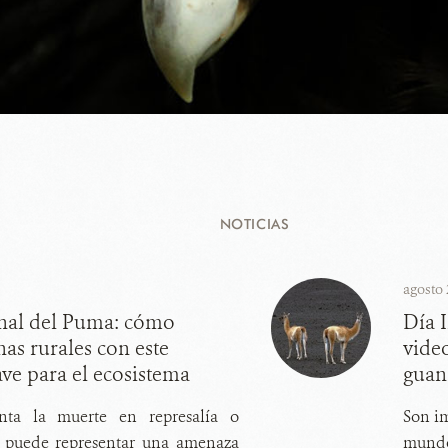
NOTICIAS
agosto 
onal del Puma: cómo
Día 
nas rurales con este
vide
ve para el ecosistema
guan
enta la muerte en represalía o
Son im
e puede representar una amenaza
mundo