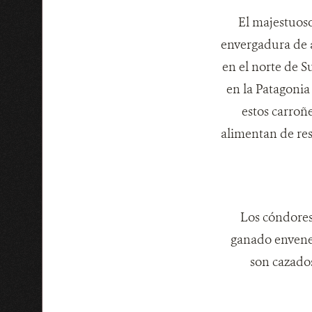
El majestuos
envergadura de a
en el norte de S
en la Patagonia
estos carroñ
alimentan de res
Los cóndores
ganado envenen
son cazado