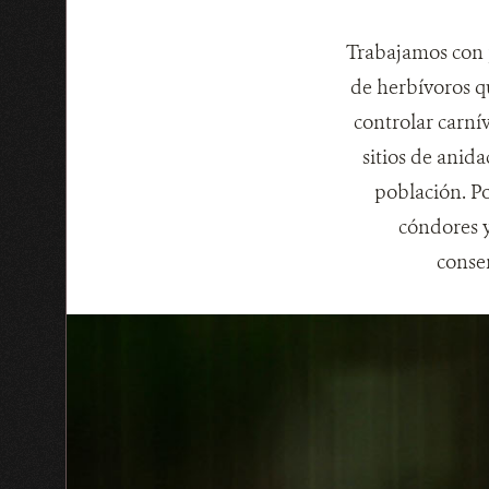
Trabajamos con 
de herbívoros q
controlar carní
sitios de anid
población. Po
cóndores y
conse