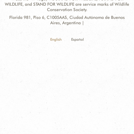
WILDLIFE, and STAND FOR WILDLIFE are service marks of Wildlife
Conservation Society.
Contact
Address:
Florida 981, Piso 6, C1005AAS, Ciudad Autónoma de Buenos
Information
Aires, Argentina |
English
Español