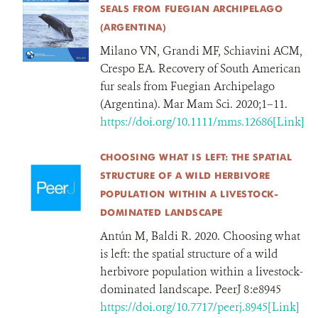
SEALS FROM FUEGIAN ARCHIPELAGO
(ARGENTINA)
Milano VN, Grandi MF, Schiavini ACM,
Crespo EA. Recovery of South American
fur seals from Fuegian Archipelago
(Argentina). Mar Mam Sci. 2020;1–11.
https://doi.org/10.1111/mms.12686[Link]
CHOOSING WHAT IS LEFT: THE SPATIAL
STRUCTURE OF A WILD HERBIVORE
POPULATION WITHIN A LIVESTOCK-
DOMINATED LANDSCAPE
Antún M, Baldi R. 2020. Choosing what
is left: the spatial structure of a wild
herbivore population within a livestock-
dominated landscape. PeerJ 8:e8945
https://doi.org/10.7717/peerj.8945[Link]