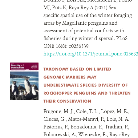
MJ, Pütz K, Raya Rey A (2021) Sex-
specific spatial use of the winter foraging
areas by Magellanic penguins and
assessment of potential conflicts with
fisheries during winter dispersal. PLoS
ONE 16(8): e0256339.
https://doi.org/10.1371/journal.pone.02563
TAXONOMY BASED ON LIMITED
GENOMIC MARKERS MAY
UNDERESTIMATE SPECIES DIVERSITY OF
ROCKHOPPER PENGUINS AND THREATEN
THEIR CONSERVATION
Frugone, M. J., Cole, T. L., López, M. E.,
Clucas, G., Matos-Maraví, P., Lois, N. A.,
Pistorius, P., Bonadonna, F., Trathan, P.,
Polanowski, A., Wienecke, B., Raya-Rey,