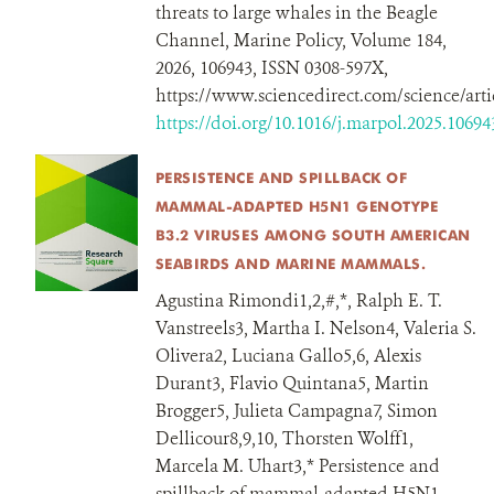
threats to large whales in the Beagle
Channel, Marine Policy, Volume 184,
2026, 106943, ISSN 0308-597X,
https://www.sciencedirect.com/science/art
https://doi.org/10.1016/j.marpol.2025.10694
PERSISTENCE AND SPILLBACK OF
MAMMAL-ADAPTED H5N1 GENOTYPE
B3.2 VIRUSES AMONG SOUTH AMERICAN
SEABIRDS AND MARINE MAMMALS.
Agustina Rimondi1,2,#,*, Ralph E. T.
Vanstreels3, Martha I. Nelson4, Valeria S.
Olivera2, Luciana Gallo5,6, Alexis
Durant3, Flavio Quintana5, Martin
Brogger5, Julieta Campagna7, Simon
Dellicour8,9,10, Thorsten Wolff1,
Marcela M. Uhart3,* Persistence and
spillback of mammal-adapted H5N1