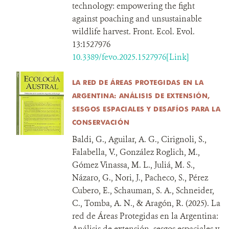
technology: empowering the fight
against poaching and unsustainable
wildlife harvest. Front. Ecol. Evol.
13:1527976
10.3389/fevo.2025.1527976[Link]
LA RED DE ÁREAS PROTEGIDAS EN LA
ARGENTINA: ANÁLISIS DE EXTENSIÓN,
SESGOS ESPACIALES Y DESAFÍOS PARA LA
CONSERVACIÓN
Baldi, G., Aguilar, A. G., Cirignoli, S.,
Falabella, V., González Roglich, M.,
Gómez Vinassa, M. L., Juliá, M. S.,
Názaro, G., Nori, J., Pacheco, S., Pérez
Cubero, E., Schauman, S. A., Schneider,
C., Tomba, A. N., & Aragón, R. (2025). La
red de Áreas Protegidas en la Argentina:
Análisis de extensión, sesgos espaciales y