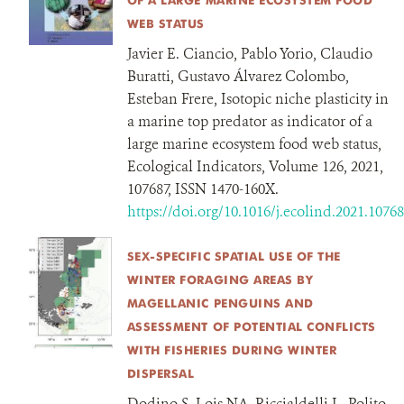
OF A LARGE MARINE ECOSYSTEM FOOD
WEB STATUS
Javier E. Ciancio, Pablo Yorio, Claudio
Buratti, Gustavo Álvarez Colombo,
Esteban Frere, Isotopic niche plasticity in
a marine top predator as indicator of a
large marine ecosystem food web status,
Ecological Indicators, Volume 126, 2021,
107687, ISSN 1470-160X.
https://doi.org/10.1016/j.ecolind.2021.1076
SEX-SPECIFIC SPATIAL USE OF THE
WINTER FORAGING AREAS BY
MAGELLANIC PENGUINS AND
ASSESSMENT OF POTENTIAL CONFLICTS
WITH FISHERIES DURING WINTER
DISPERSAL
Dodino S, Lois NA, Riccialdelli L, Polito