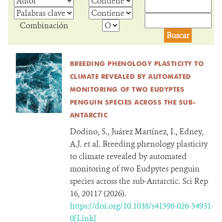
Combinación
DONA
BREEDING PHENOLOGY PLASTICITY TO
CLIMATE REVEALED BY AUTOMATED
MONITORING OF TWO EUDYPTES
PENGUIN SPECIES ACROSS THE SUB-
ANTARCTIC
Dodino, S., Juárez Martínez, I., Edney,
A.J. et al. Breeding phenology plasticity
to climate revealed by automated
monitoring of two Eudpytes penguin
species across the sub-Antarctic. Sci Rep
16, 20117 (2026).
https://doi.org/10.1038/s41598-026-54931-
0[Link]