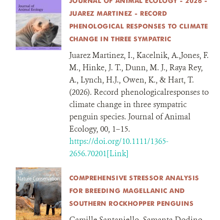
JOURNAL OF ANIMAL ECOLOGY - 2026 -
JUAREZ MARTINEZ - RECORD
PHENOLOGICAL RESPONSES TO CLIMATE
CHANGE IN THREE SYMPATRIC
Juarez Martinez, I., Kacelnik, A.,Jones, F.
M., Hinke, J. T., Dunn, M. J., Raya Rey,
A., Lynch, H.J., Owen, K., & Hart, T.
(2026). Record phenologicalresponses to
climate change in three sympatric
penguin species. Journal of Animal
Ecology, 00, 1–15.
https://doi.org/10.1111/1365-
2656.70201[Link]
COMPREHENSIVE STRESSOR ANALYSIS
FOR BREEDING MAGELLANIC AND
SOUTHERN ROCKHOPPER PENGUINS
Camille Santaniello, Samanta Dodino,