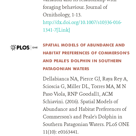
foraging behaviour. Journal of
Ornithology, 1-13.
http://dx.doi.org/10.1007/s10336-016-
1341-7[Link]
SPATIAL MODELS OF ABUNDANCE AND
HABITAT PREFERENCES OF COMMERSON'S
AND PEALE'S DOLPHIN IN SOUTHERN
PATAGONIAN WATERS
Dellabianca NA, Pierce GJ, Raya Rey A,
Scioscia G, Miller DL, Torres MA, M N
Paso Viola, RNP Goodall1, ACM
Schiavini. (2016). Spatial Models of
Abundance and Habitat Preferences of
Commerson's and Peale's Dolphin in
Southern Patagonian Waters. PLoS ONE
11(10): e0163441.