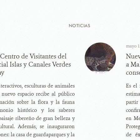
NOTICIAS
mayo 1
Centro de Visitantes del
Nuev
ial Islas y Canales Verdes
a Ma
ay
cons
eractivos, esculturas de animales
Es el
l nuevo espacio recibe al público
estim
mación sobre la flora y la fauna
parti
imonio histórico y los saberes
conf
paisaje ribereño de gran belleza y
en Me
ultural. Además, se inauguraron
Proteg
ones: la casa de guardaparques y la
de éx