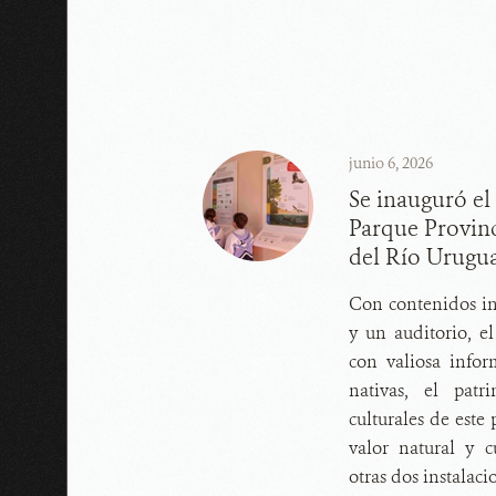
junio 6, 2026
Se inauguró el 
Parque Provinc
del Río Urugu
Con contenidos int
y un auditorio, e
con valiosa infor
nativas, el patr
culturales de este 
valor natural y c
otras dos instalaci