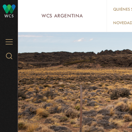
Skip
QUIÉNES
to
WCS ARGENTINA
WCS
main
NOVEDAD
content
MENU
Search
WCS.org