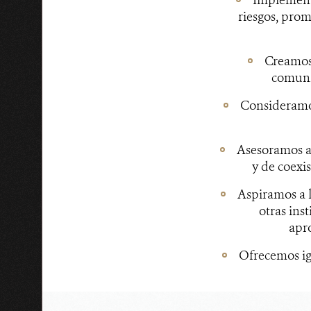
riesgos, prom
Creamos 
comunid
Consideramos
Asesoramos a
y de coexi
Aspiramos a l
otras ins
apr
Ofrecemos ig