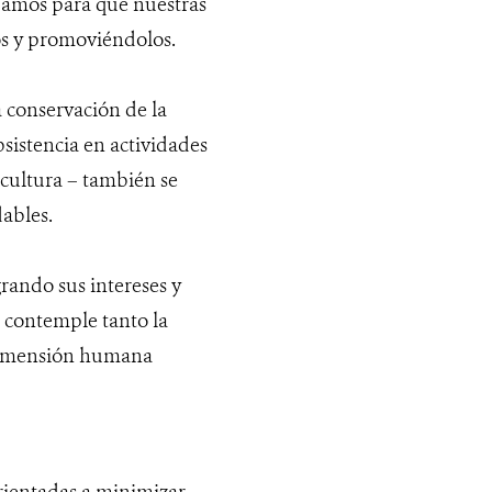
amos para que nuestras
os y promoviéndolos.
 conservación de la
sistencia en actividades
icultura – también se
ables.
rando sus intereses y
 contemple tanto la
a dimensión humana
rientadas a minimizar