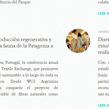
ndencia del Parque.
colabo
LEER M
octubre
oducción regenerativa y
Diseñ
a fauna de la Patagonia a
estud
real
oa, Portugal, la conferencia anual
Con e
n Textile Exchange, que promueve
estud
l sustentable a lo largo de toda su
Junín
lor. Desde WCS Argentina
partic
ra compartir el proyecto de
recon
ntable de fibras naturales como
uso su
LEER M