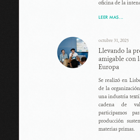
oficina de la inte
LEER MAS...
octubre 31, 2025
Llevando la pr
amigable con l
Europa
Se realizó en Lisb
de la organizació
una industria texti
cadena de va
participamos pa
producción suste
materias primas.