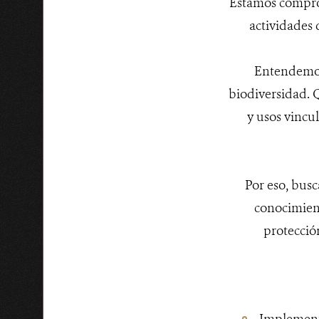
Estamos compro
actividades 
Entendemos 
biodiversidad. Q
y usos vincul
Por eso, bus
conocimient
protecció
Implementa