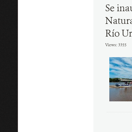
Se ina
Natura
Río U
Views: 3355