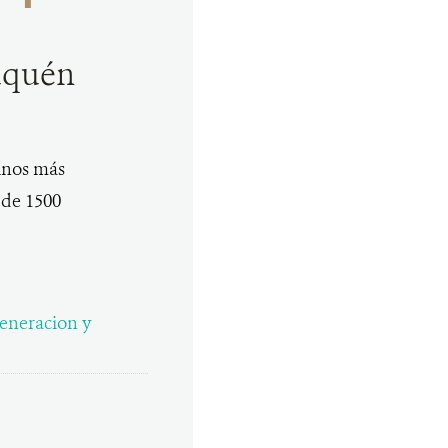
euquén
linos más
de 1500
eneracion y