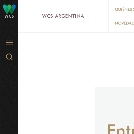
Skip
QUIÉNES
to
WCS ARGENTINA
WCS
main
NOVEDAD
content
MENU
Search
WCS.org
Ent